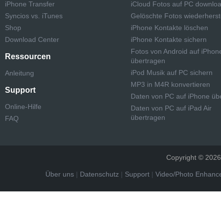
iPhone Transfer
iCloud Fotos auf PC downlo
Syncios vs. iTunes
Gelöschte Fotos wiederherst
Shop
iPhone Kontakte löschen
Download Center
iPhone Kontakte sichern
Fotos von Android auf iPhon
Ressourcen
übertragen
iPod Musik auf PC sichern
Anleitung
MP3 in M4R konvertieren
Support
Daten von PC auf iPhone üb
Online-Hilfe
Daten von PC auf iPad Air
übertragen
FAQ
Copyright © 2026 
Über uns
|
Datenschutz
|
Support
|
Video/Photo Enhance